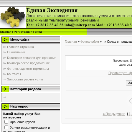
Единая Экспедиция
Логистическая компания, оказывающая услуги ответственн
различными температурными режимами
Тел.: +7 3812 35 40 56 info@unitexp.com
Моб.: +7913 635 40 5
Главная
|
Регистрация
|
Вход
Меню сайта
Главная
»
Фотоальбом
»
.
» Склад с продукц
Главная страница
О компании
Категории товаров для хранения
Просмотров
: 2
Коммерческое предложение
Дата
: 29.
Фото складского терминала
Просмотреть ф
Контакты
Запросить расчет услуг
Категории раздела
.
Наш опрос
« Предыдущая
|
1
Какой набор услуг Вас
интересует
Хранение грузов
Услуги расконсолидации и