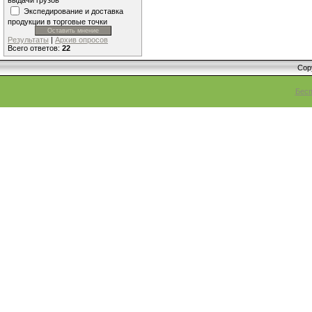
выдачи грузов
Экспедирование и доставка
продукции в торговые точки
Результаты
|
Архив опросов
Всего ответов:
22
Cop
Бесп